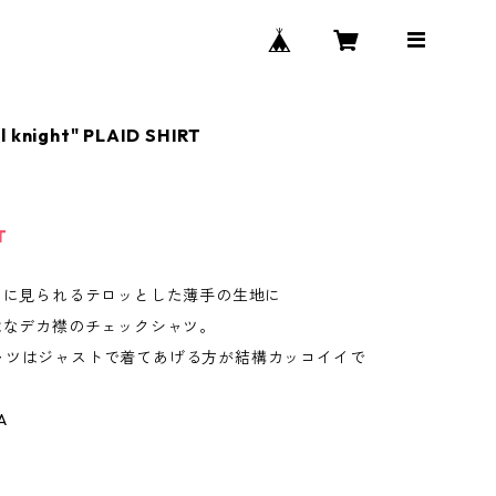
l knight" PLAID SHIRT
T
ャツに見られるテロッとした薄手の生地に
はなデカ襟のチェックシャツ。
ャツはジャストで着てあげる方が結構カッコイイで
A