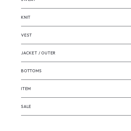
LONG SLEEVE
KNIT
VEST
JACKET / OUTER
BOTTOMS
SHORTS
ITEM
PANTS
SALE
TOPS