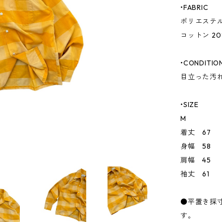
•FABRIC
ポリエステル
コットン 20
•CONDITIO
目立った汚
•SIZE
M
着丈 67
身幅 58
肩幅 45
袖丈 61
●平置き採
す。