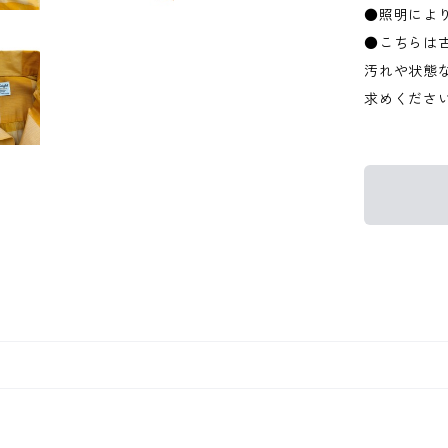
●照明によ
●こちらは
汚れや状態
求めくださ