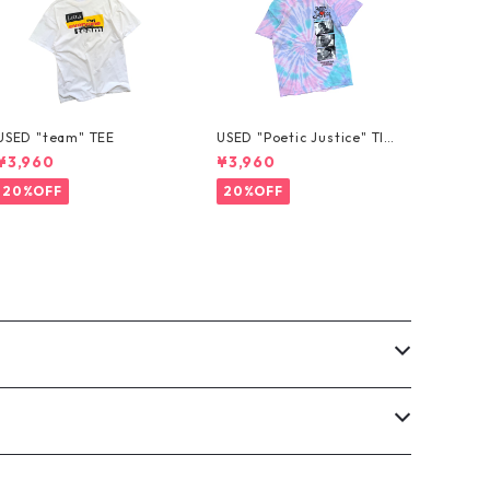
USED "team" TEE
USED "Poetic Justice" TIE
-DYE TEE
¥3,960
¥3,960
20%OFF
20%OFF