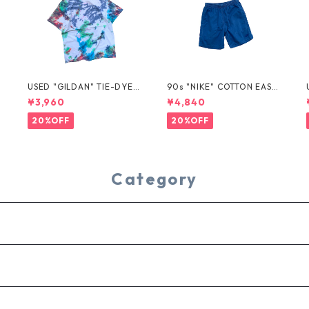
USED "GILDAN" TIE-DYE T
90s "NIKE" COTTON EASY
EE
SHORTS
¥3,960
¥4,840
20%OFF
20%OFF
Category