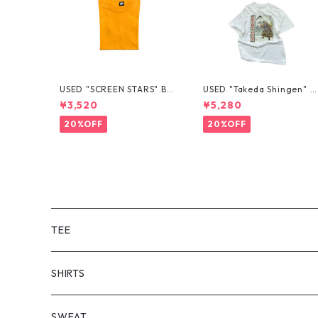
USED "SCREEN STARS" BL
USED "Takeda Shingen" T
ANK TEE
EE
¥3,520
¥5,280
20%OFF
20%OFF
TEE
SHORT SLEEVE
SHIRTS
LONG SLEEVE
SHORT SLEEVE
SWEAT