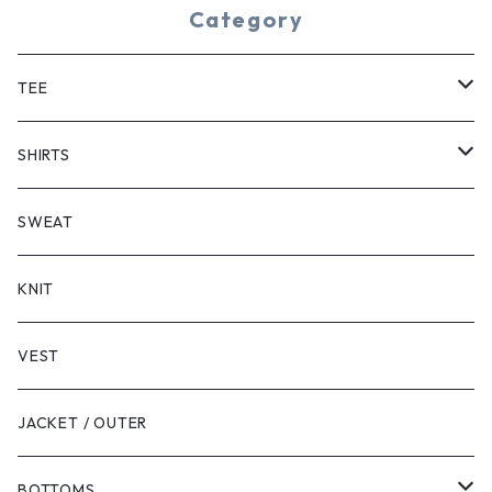
Category
TEE
SHORT SLEEVE
SHIRTS
LONG SLEEVE
SHORT SLEEVE
SWEAT
LONG SLEEVE
KNIT
VEST
JACKET / OUTER
BOTTOMS