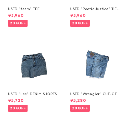
USED "team" TEE
USED "Poetic Justice" TIE-D
YE TEE
¥3,960
¥3,960
20%OFF
20%OFF
USED "Lee" DENIM SHORTS
USED "Wrangler" CUT-OFF
DENIM SHORTS
¥5,720
¥5,280
20%OFF
20%OFF