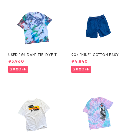
USED "GILDAN" TIE-DYE TE
90s "NIKE" COTTON EASY S
E
HORTS
¥3,960
¥4,840
20%OFF
20%OFF