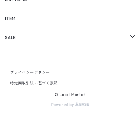
SHORTS
ITEM
PANTS
SALE
TOPS
プライバシーポリシー
PANTS
特定商取引法に基づく表記
ITEM
© Local Market
Powered by