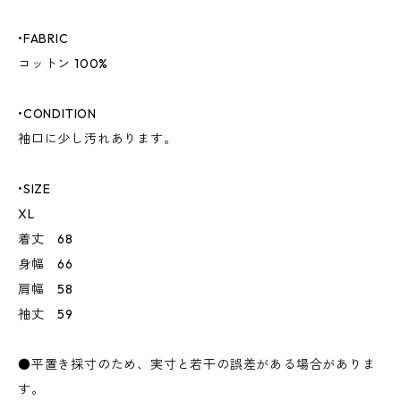
•FABRIC
コットン 100%
•CONDITION
袖口に少し汚れあります。
•SIZE
XL
着丈 68
身幅 66
肩幅 58
袖丈 59
●平置き採寸のため、実寸と若干の誤差がある場合がありま
す。