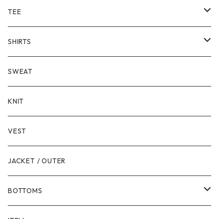
TEE
SHORT SLEEVE
SHIRTS
LONG SLEEVE
SHORT SLEEVE
SWEAT
LONG SLEEVE
KNIT
VEST
JACKET / OUTER
BOTTOMS