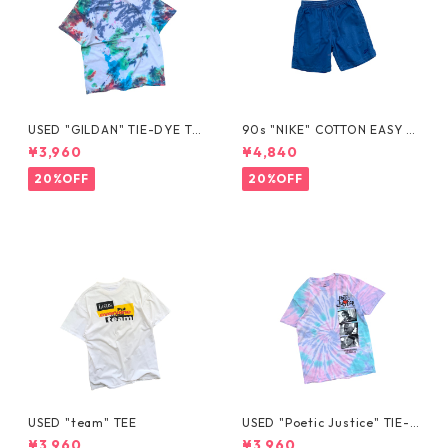
USED "GILDAN" TIE-DYE TE
90s "NIKE" COTTON EASY S
E
HORTS
¥3,960
¥4,840
20%OFF
20%OFF
USED "team" TEE
USED "Poetic Justice" TIE-D
YE TEE
¥3,960
¥3,960