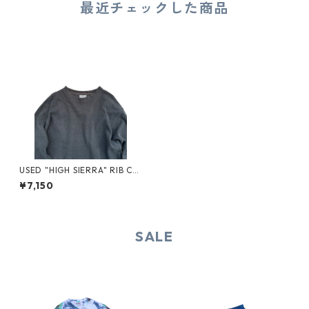
最近チェックした商品
USED "HIGH SIERRA" RIB CU
T SAW
¥7,150
SALE