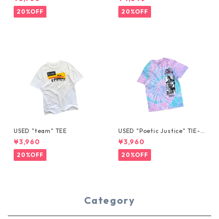
20%OFF
20%OFF
USED "team" TEE
USED "Poetic Justice" TIE-D
YE TEE
¥3,960
¥3,960
20%OFF
20%OFF
Category