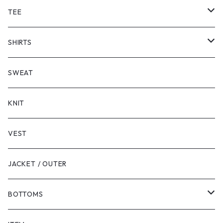
TEE
SHORT SLEEVE
SHIRTS
LONG SLEEVE
SHORT SLEEVE
SWEAT
LONG SLEEVE
KNIT
VEST
JACKET / OUTER
BOTTOMS