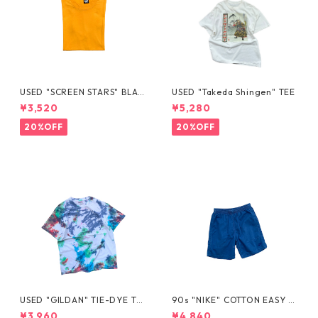
USED "SCREEN STARS" BLAN
USED "Takeda Shingen" TEE
K TEE
¥3,520
¥5,280
20%OFF
20%OFF
USED "GILDAN" TIE-DYE TE
90s "NIKE" COTTON EASY S
E
HORTS
¥3,960
¥4,840