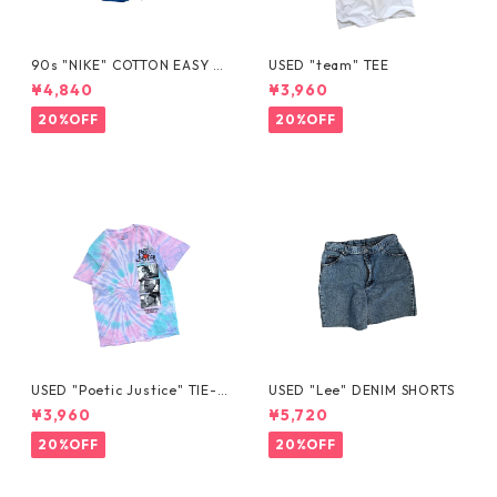
90s "NIKE" COTTON EASY S
USED "team" TEE
HORTS
¥4,840
¥3,960
20%OFF
20%OFF
USED "Poetic Justice" TIE-D
USED "Lee" DENIM SHORTS
YE TEE
¥3,960
¥5,720
20%OFF
20%OFF