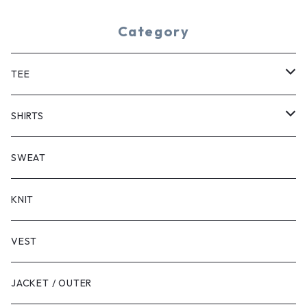
Category
TEE
SHORT SLEEVE
SHIRTS
LONG SLEEVE
SHORT SLEEVE
SWEAT
LONG SLEEVE
KNIT
VEST
JACKET / OUTER