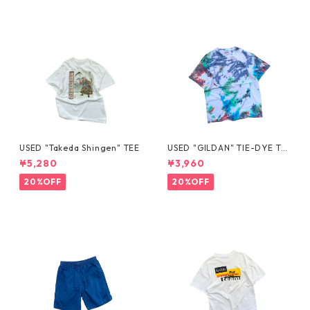
USED "Takeda Shingen" TEE
USED "GILDAN" TIE-DYE TE
E
¥5,280
¥3,960
20%OFF
20%OFF