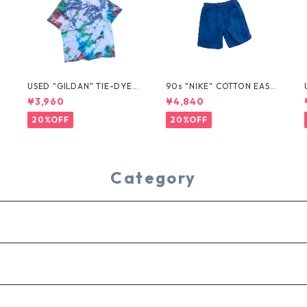
USED "GILDAN" TIE-DYE T
90s "NIKE" COTTON EASY
EE
SHORTS
¥3,960
¥4,840
20%OFF
20%OFF
Category