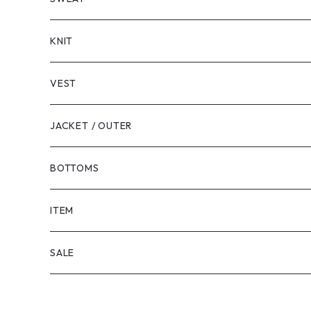
LONG SLEEVE
KNIT
VEST
JACKET / OUTER
BOTTOMS
SHORTS
ITEM
PANTS
SALE
TOPS