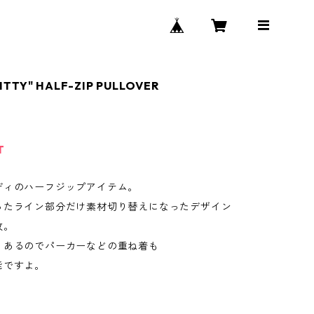
ITTY" HALF-ZIP PULLOVER
T
ディのハーフジップアイテム。
ったライン部分だけ素材切り替えになったデザイン
枚。
りあるのでパーカーなどの重ね着も
能ですよ。