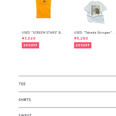
USED "SCREEN STARS" BL
USED "Takeda Shingen" T
ANK TEE
EE
¥3,520
¥5,280
20%OFF
20%OFF
TEE
SHORT SLEEVE
SHIRTS
LONG SLEEVE
SHORT SLEEVE
SWEAT