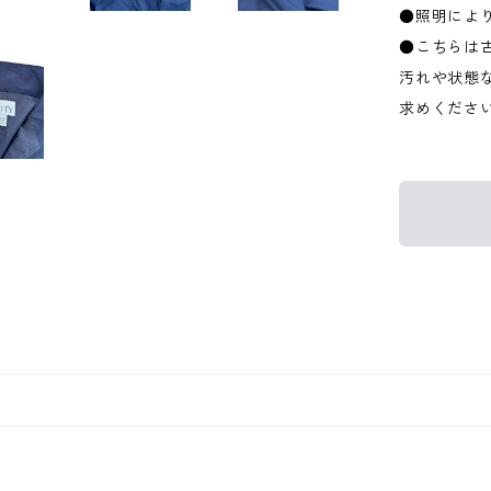
●照明によ
●こちらは
汚れや状態
求めくださ