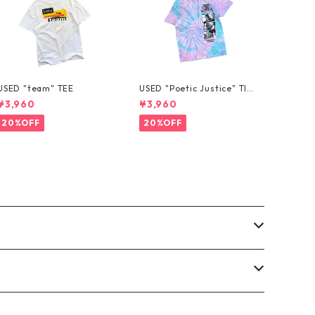
USED "team" TEE
USED "Poetic Justice" TIE
-DYE TEE
¥3,960
¥3,960
20%OFF
20%OFF