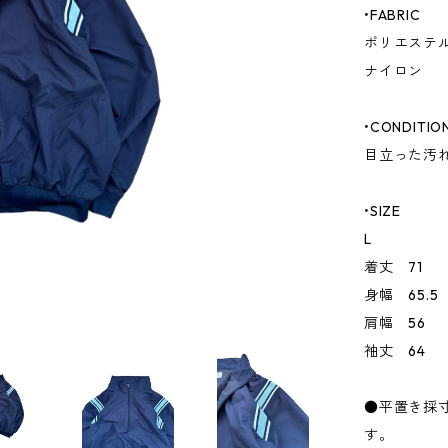
•FABRIC
ポリエステ
ナイロン
•CONDITIO
目立った汚
•SIZE
L
着丈 71
身幅 65.5
肩幅 56
袖丈 64
●平置き採
す。