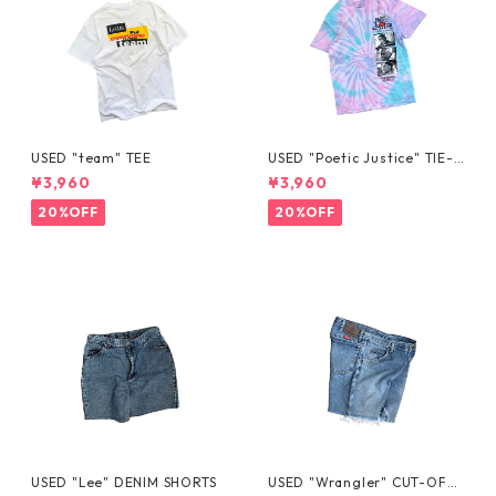
USED "team" TEE
USED "Poetic Justice" TIE-D
YE TEE
¥3,960
¥3,960
20%OFF
20%OFF
USED "Lee" DENIM SHORTS
USED "Wrangler" CUT-OFF