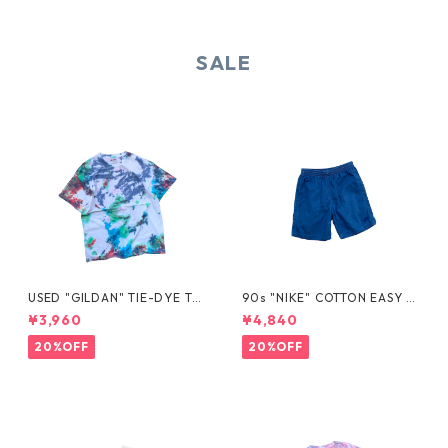
SALE
USED "GILDAN" TIE-DYE TE
90s "NIKE" COTTON EASY S
E
HORTS
¥3,960
¥4,840
20%OFF
20%OFF