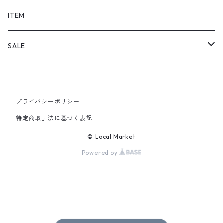
SHORTS
ITEM
PANTS
SALE
TOPS
プライバシーポリシー
PANTS
特定商取引法に基づく表記
ITEM
© Local Market
Powered by