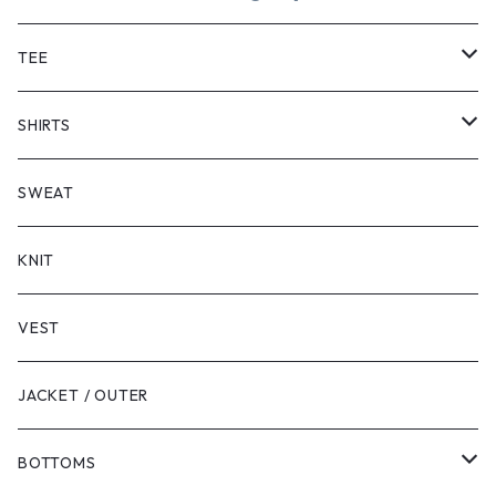
TEE
SHORT SLEEVE
SHIRTS
LONG SLEEVE
SHORT SLEEVE
SWEAT
LONG SLEEVE
KNIT
VEST
JACKET / OUTER
BOTTOMS