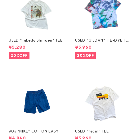
USED "Takeda Shingen" TEE
USED "GILDAN" TIE-DYE TE
E
¥5,280
¥3,960
20%OFF
20%OFF
90s "NIKE" COTTON EASY S
USED "team" TEE
HORTS
¥4,840
¥3,960