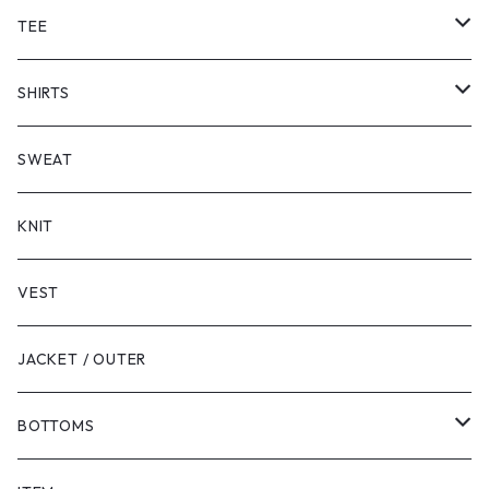
TEE
SHORT SLEEVE
SHIRTS
LONG SLEEVE
SHORT SLEEVE
SWEAT
LONG SLEEVE
KNIT
VEST
JACKET / OUTER
BOTTOMS