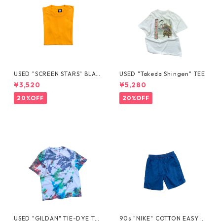
USED "SCREEN STARS" BLAN
USED "Takeda Shingen" TEE
K TEE
¥3,520
¥5,280
20%OFF
20%OFF
USED "GILDAN" TIE-DYE TE
90s "NIKE" COTTON EASY S