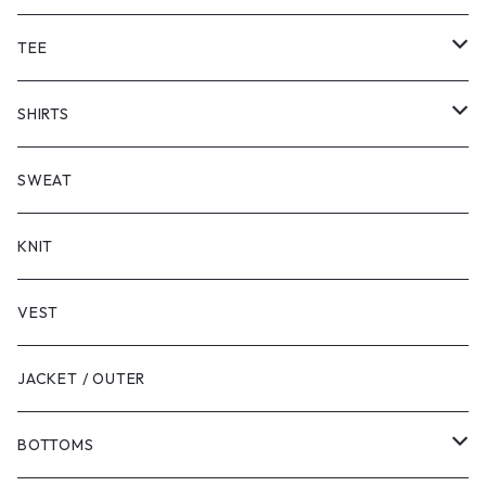
TEE
SHORT SLEEVE
SHIRTS
LONG SLEEVE
SHORT SLEEVE
SWEAT
LONG SLEEVE
KNIT
VEST
JACKET / OUTER
BOTTOMS