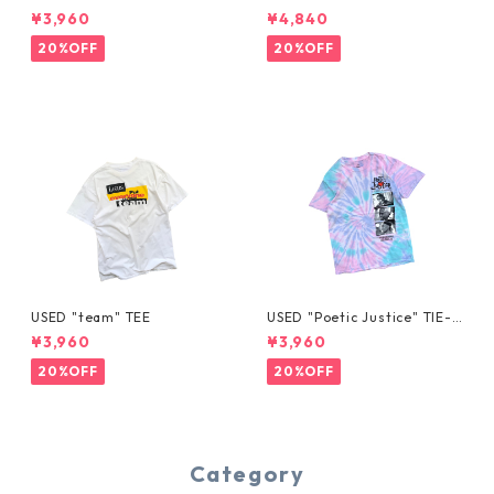
E
HORTS
¥3,960
¥4,840
20%OFF
20%OFF
USED "team" TEE
USED "Poetic Justice" TIE-D
YE TEE
¥3,960
¥3,960
20%OFF
20%OFF
Category