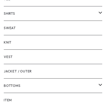
SHORT SLEEVE
SHIRTS
LONG SLEEVE
SHORT SLEEVE
SWEAT
LONG SLEEVE
KNIT
VEST
JACKET / OUTER
BOTTOMS
SHORTS
ITEM