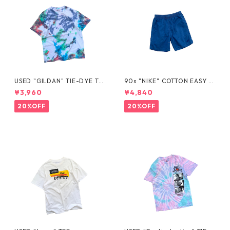
USED "GILDAN" TIE-DYE TE
90s "NIKE" COTTON EASY S
E
HORTS
¥3,960
¥4,840
20%OFF
20%OFF