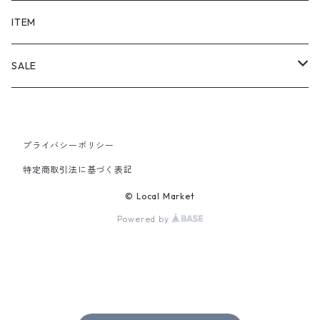
SHORTS
ITEM
PANTS
SALE
TOPS
プライバシーポリシー
PANTS
特定商取引法に基づく表記
ITEM
© Local Market
Powered by