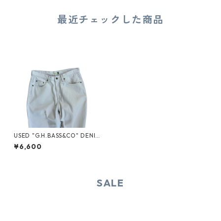
最近チェックした商品
USED "G.H.BASS&CO" DENIM
PANTS
¥6,600
SALE