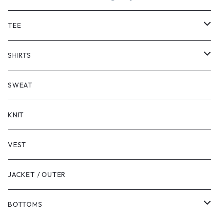
TEE
SHORT SLEEVE
SHIRTS
LONG SLEEVE
SHORT SLEEVE
SWEAT
LONG SLEEVE
KNIT
VEST
JACKET / OUTER
BOTTOMS