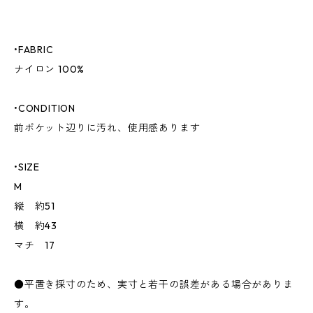
•FABRIC
ナイロン 100%
•CONDITION
前ポケット辺りに汚れ、使用感あります
•SIZE
M
縦 約51
横 約43
マチ 17
●平置き採寸のため、実寸と若干の誤差がある場合がありま
す。