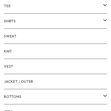
TEE
SHORT SLEEVE
SHIRTS
LONG SLEEVE
SHORT SLEEVE
SWEAT
LONG SLEEVE
KNIT
VEST
JACKET / OUTER
BOTTOMS