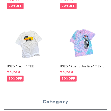
20%OFF
20%OFF
USED "team" TEE
USED "Poetic Justice" TIE-D
YE TEE
¥3,960
¥3,960
20%OFF
20%OFF
Category