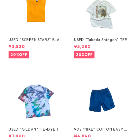
USED "SCREEN STARS" BLAN
USED "Takeda Shingen" TEE
K TEE
¥3,520
¥5,280
20%OFF
20%OFF
USED "GILDAN" TIE-DYE TE
90s "NIKE" COTTON EASY S
E
HORTS
¥3,960
¥4,840