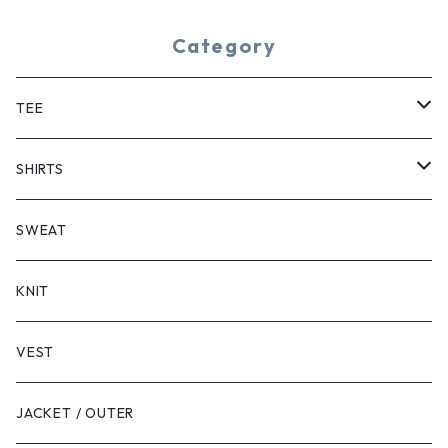
Category
TEE
SHORT SLEEVE
SHIRTS
LONG SLEEVE
SHORT SLEEVE
SWEAT
LONG SLEEVE
KNIT
VEST
JACKET / OUTER