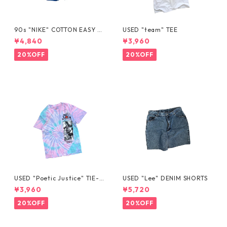
90s "NIKE" COTTON EASY S
USED "team" TEE
HORTS
¥4,840
¥3,960
20%OFF
20%OFF
USED "Poetic Justice" TIE-D
USED "Lee" DENIM SHORTS
YE TEE
¥3,960
¥5,720
20%OFF
20%OFF