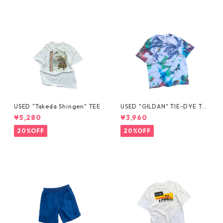
USED "Takeda Shingen" TEE
USED "GILDAN" TIE-DYE TE
E
¥5,280
¥3,960
20%OFF
20%OFF