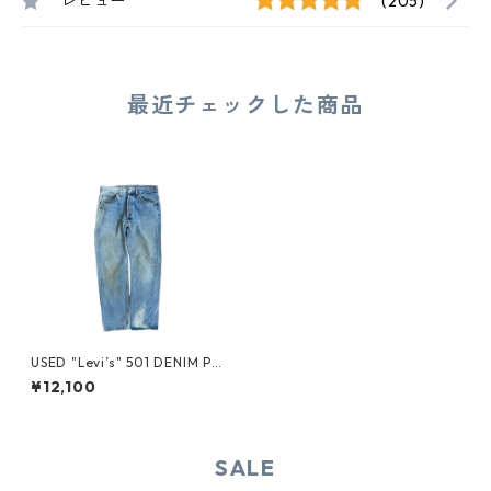
レビュー
(205)
最近チェックした商品
USED "Levi’s" 501 DENIM PA
NTS
¥12,100
SALE