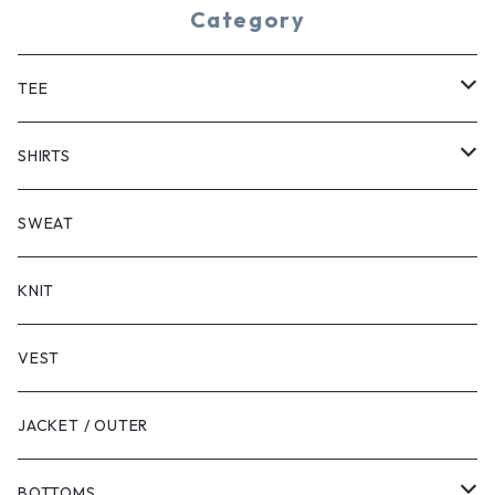
Category
TEE
SHORT SLEEVE
SHIRTS
LONG SLEEVE
SHORT SLEEVE
SWEAT
LONG SLEEVE
KNIT
VEST
JACKET / OUTER
BOTTOMS