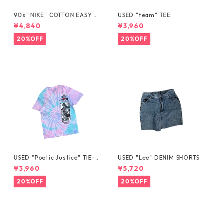
90s "NIKE" COTTON EASY S
USED "team" TEE
HORTS
¥4,840
¥3,960
20%OFF
20%OFF
USED "Poetic Justice" TIE-D
USED "Lee" DENIM SHORTS
YE TEE
¥3,960
¥5,720
20%OFF
20%OFF