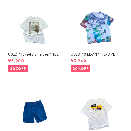
USED "Takeda Shingen" TEE
USED "GILDAN" TIE-DYE TE
E
¥5,280
¥3,960
20%OFF
20%OFF