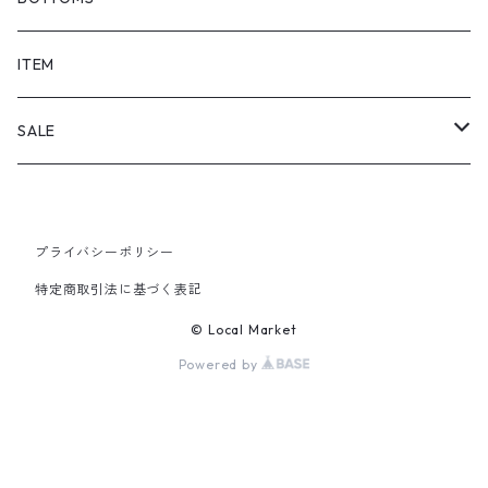
SHORTS
ITEM
PANTS
SALE
TOPS
プライバシーポリシー
PANTS
特定商取引法に基づく表記
ITEM
© Local Market
Powered by