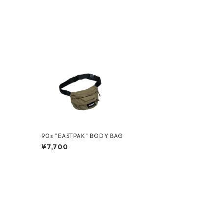
90s "EASTPAK" BODY BAG
¥7,700