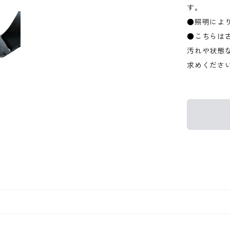
す。
●照明によ
●こちらは
汚れや状態
求めくださ