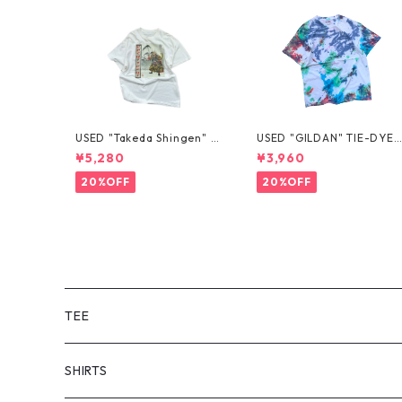
USED "Takeda Shingen" T
USED "GILDAN" TIE-DYE 
EE
EE
¥5,280
¥3,960
20%OFF
20%OFF
TEE
SHORT SLEEVE
SHIRTS