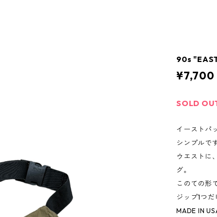
90s "EAS
¥7,700
SOLD OU
イーストパ
シンプルで
ウエストに
グ。
このての形
ジップ1つ
MADE IN US