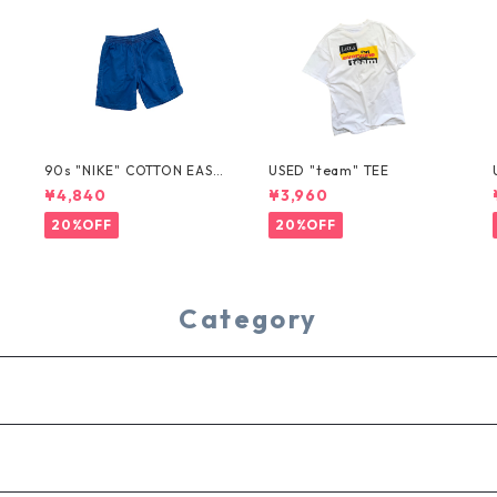
T
90s "NIKE" COTTON EASY
USED "team" TEE
SHORTS
¥4,840
¥3,960
20%OFF
20%OFF
Category