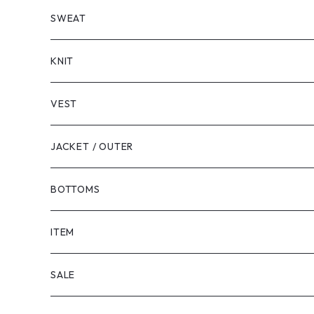
LONG SLEEVE
SHORT SLEEVE
SWEAT
LONG SLEEVE
KNIT
VEST
JACKET / OUTER
BOTTOMS
SHORTS
ITEM
PANTS
SALE