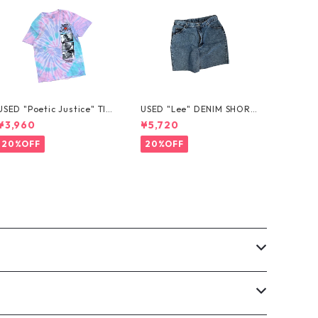
USED "Poetic Justice" TIE
USED "Lee" DENIM SHORT
-DYE TEE
S
¥3,960
¥5,720
20%OFF
20%OFF