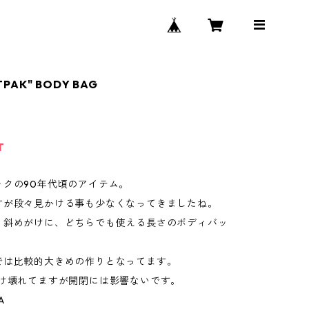
TPAK" BODY BAG
T
ックの90年代頃のアイテム。
すが段々見かける事も少なくなってきましたね。
、斜めがけに、どちらでも使える長さのボディバッ
では比較的大きめの作りとなってます。
だけ壊れてますが開閉には影響ないです。
A