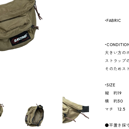
•FABRIC
•CONDITIO
大きい方の
ストラップ
そのためス
•SIZE
縦 約19
横 約30
マチ 12.5
●平置き採