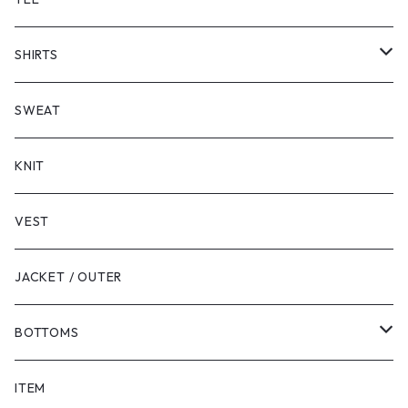
SHORT SLEEVE
SHIRTS
LONG SLEEVE
SHORT SLEEVE
SWEAT
LONG SLEEVE
KNIT
VEST
JACKET / OUTER
BOTTOMS
SHORTS
ITEM