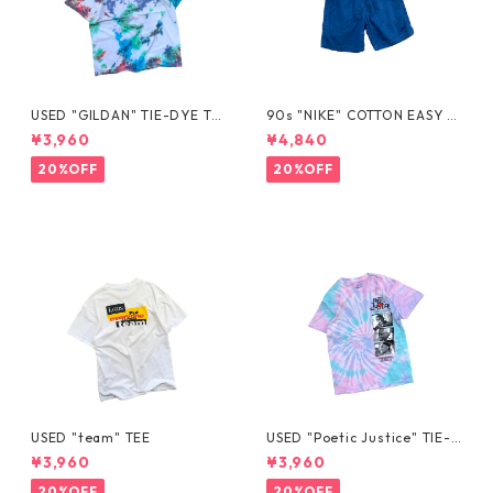
USED "GILDAN" TIE-DYE TE
90s "NIKE" COTTON EASY S
E
HORTS
¥3,960
¥4,840
20%OFF
20%OFF
USED "team" TEE
USED "Poetic Justice" TIE-D
YE TEE
¥3,960
¥3,960
20%OFF
20%OFF