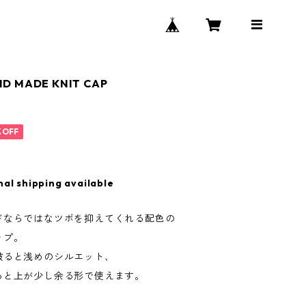
D MADE KNIT CAP
%OFF
nal shipping available
ドならではなツボを抑えてくれる配色の
ップ。
被ると浅めのシルエット、
ると上が少し余る形で使えます。