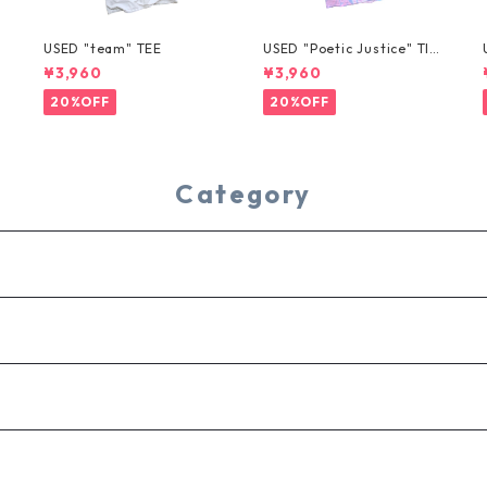
USED "team" TEE
USED "Poetic Justice" TIE
-DYE TEE
¥3,960
¥3,960
20%OFF
20%OFF
Category