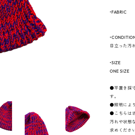
•FABRIC
•CONDITIO
目立った汚
•SIZE
ONE SIZE
●平置き採
す。
●照明によ
●こちらは
汚れや状態
求めくださ