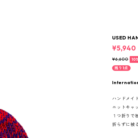
USED HAN
¥5,940
¥6,600
10
残り1点
Internatio
ハンドメイ
ニットキャ
１つ折りで
折らずに被