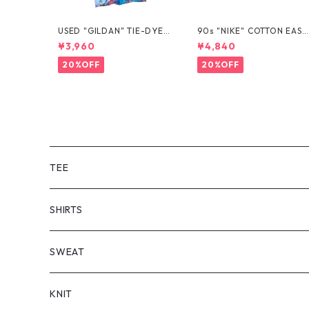
USED "GILDAN" TIE-DYE T
90s "NIKE" COTTON EASY
EE
SHORTS
¥3,960
¥4,840
20%OFF
20%OFF
TEE
SHORT SLEEVE
SHIRTS
LONG SLEEVE
SHORT SLEEVE
SWEAT
LONG SLEEVE
KNIT