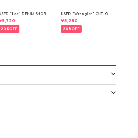
USED "Lee" DENIM SHORT
USED "Wrangler" CUT-OF
S
F DENIM SHORTS
¥5,720
¥5,280
20%OFF
20%OFF