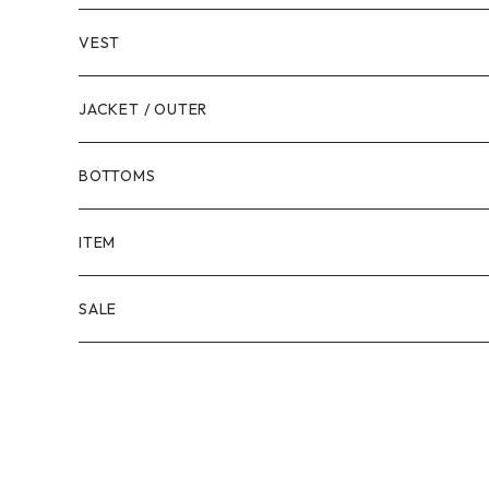
VEST
JACKET / OUTER
BOTTOMS
SHORTS
ITEM
PANTS
SALE
TOPS
PANTS