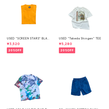
USED "SCREEN STARS" BLAN
USED "Takeda Shingen" TEE
K TEE
¥3,520
¥5,280
20%OFF
20%OFF