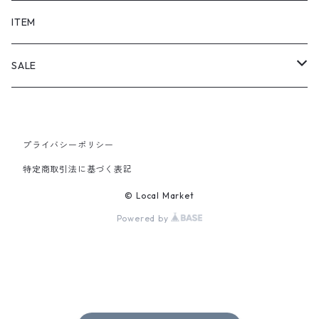
SHORTS
ITEM
PANTS
SALE
TOPS
プライバシーポリシー
PANTS
特定商取引法に基づく表記
ITEM
© Local Market
Powered by