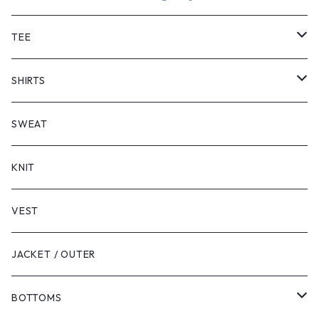
TEE
SHORT SLEEVE
SHIRTS
LONG SLEEVE
SHORT SLEEVE
SWEAT
LONG SLEEVE
KNIT
VEST
JACKET / OUTER
BOTTOMS