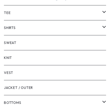
TEE
SHORT SLEEVE
SHIRTS
LONG SLEEVE
SHORT SLEEVE
SWEAT
LONG SLEEVE
KNIT
VEST
JACKET / OUTER
BOTTOMS