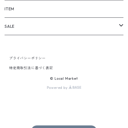
SHORTS
ITEM
PANTS
SALE
TOPS
プライバシーポリシー
PANTS
特定商取引法に基づく表記
ITEM
© Local Market
Powered by