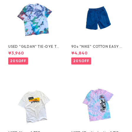
USED "GILDAN" TIE-DYE TE
90s "NIKE" COTTON EASY S
E
HORTS
¥3,960
¥4,840
20%OFF
20%OFF