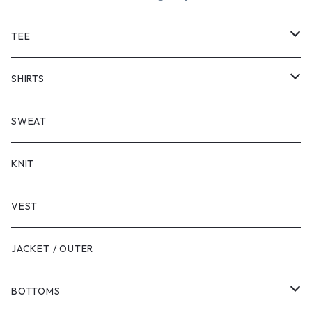
TEE
SHORT SLEEVE
SHIRTS
LONG SLEEVE
SHORT SLEEVE
SWEAT
LONG SLEEVE
KNIT
VEST
JACKET / OUTER
BOTTOMS