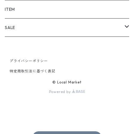
SHORTS
ITEM
PANTS
SALE
TOPS
プライバシーポリシー
PANTS
特定商取引法に基づく表記
ITEM
© Local Market
Powered by