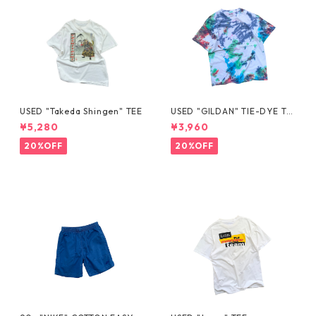
USED "Takeda Shingen" TEE
USED "GILDAN" TIE-DYE TE
E
¥5,280
¥3,960
20%OFF
20%OFF