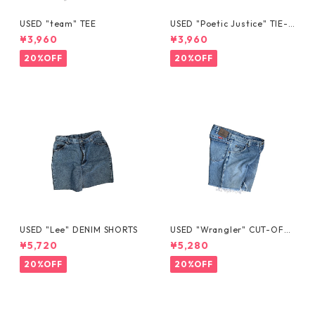
USED "team" TEE
USED "Poetic Justice" TIE-D
YE TEE
¥3,960
¥3,960
20%OFF
20%OFF
USED "Lee" DENIM SHORTS
USED "Wrangler" CUT-OFF
DENIM SHORTS
¥5,720
¥5,280
20%OFF
20%OFF