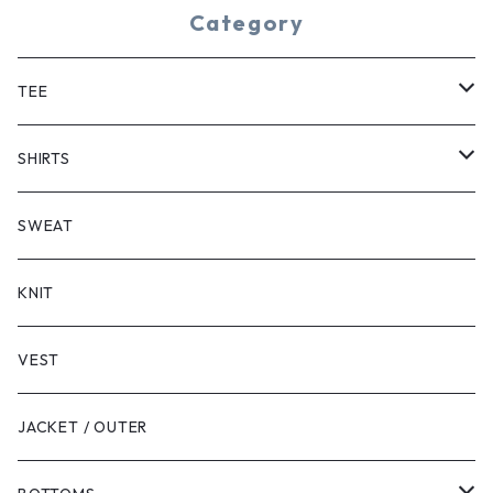
Category
TEE
SHORT SLEEVE
SHIRTS
LONG SLEEVE
SHORT SLEEVE
SWEAT
LONG SLEEVE
KNIT
VEST
JACKET / OUTER