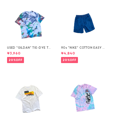
USED "GILDAN" TIE-DYE TE
90s "NIKE" COTTON EASY S
E
HORTS
¥3,960
¥4,840
20%OFF
20%OFF