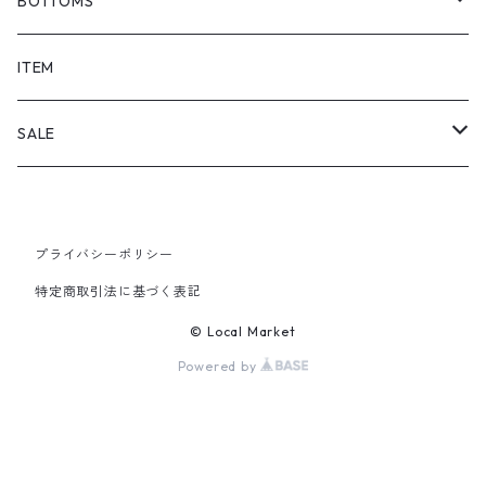
BOTTOMS
SHORTS
ITEM
PANTS
SALE
TOPS
プライバシーポリシー
PANTS
特定商取引法に基づく表記
ITEM
© Local Market
Powered by