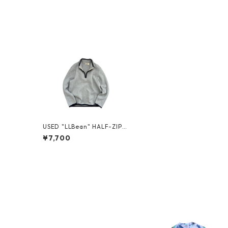
USED "LLBean" HALF-ZIP
PULLOVER
¥7,700