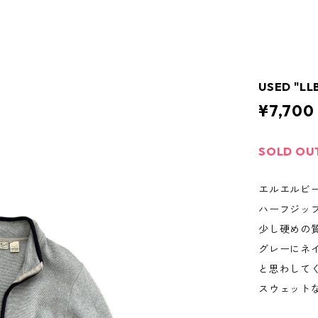
USED "LL
¥7,700
SOLD OU
エルエルビ
ハーフジッ
少し硬めの
グレーにネ
と思わして
スウェット