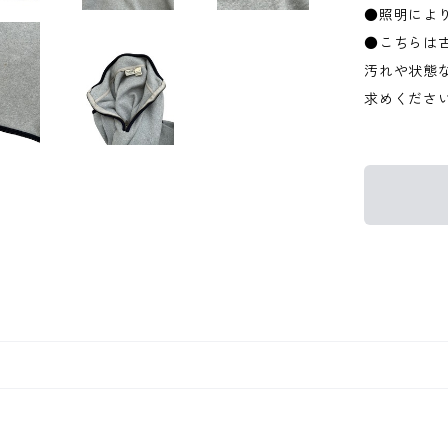
●照明によ
●こちらは
汚れや状態
求めくださ