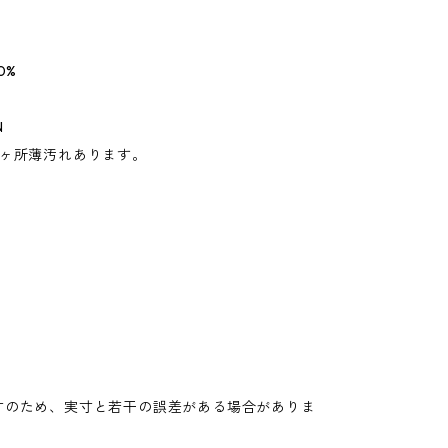
0%
N
2ヶ所薄汚れあります。
寸のため、実寸と若干の誤差がある場合がありま