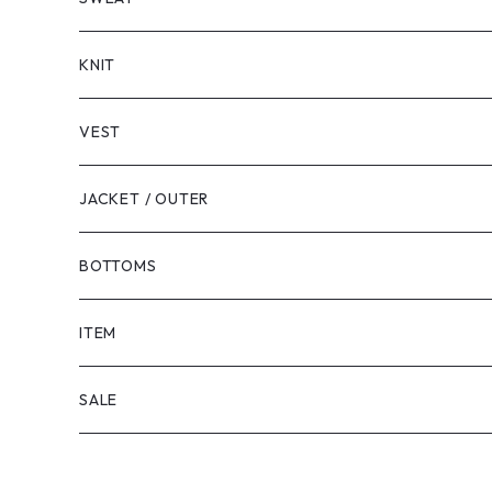
LONG SLEEVE
KNIT
VEST
JACKET / OUTER
BOTTOMS
SHORTS
ITEM
PANTS
SALE
TOPS