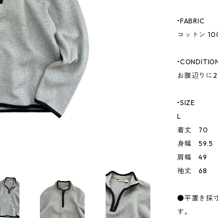
•FABRIC
コットン 10
•CONDITIO
お腹辺りに
•SIZE
L
着丈 70
身幅 59.5
肩幅 49
袖丈 68
●平置き採
す。