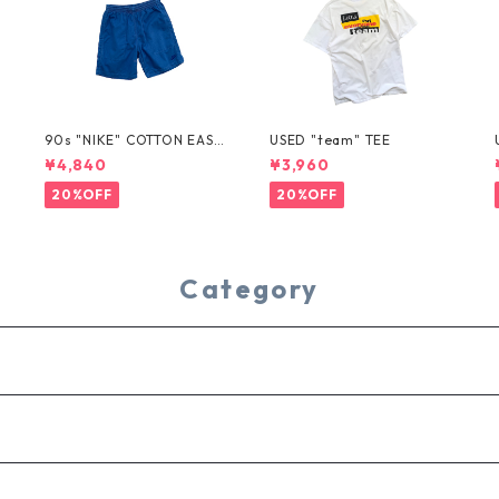
T
90s "NIKE" COTTON EASY
USED "team" TEE
SHORTS
¥4,840
¥3,960
20%OFF
20%OFF
Category