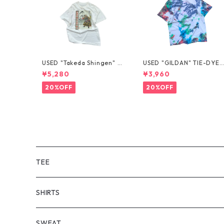
USED "Takeda Shingen" T
USED "GILDAN" TIE-DYE 
EE
EE
¥5,280
¥3,960
20%OFF
20%OFF
TEE
SHORT SLEEVE
SHIRTS
LONG SLEEVE
SHORT SLEEVE
SWEAT