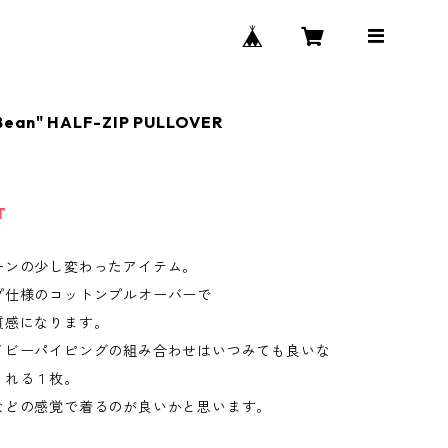
Bean" HALF-ZIP PULLOVER
T
ーンの少し変わったアイテム。
プ仕様のコットンプルオーバーで
質感になります。
イビーパイピングの組み合わせはいつみても良いな
くれる１枚。
などの感覚で着るのが良いかと思います。