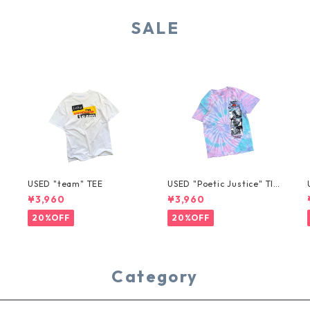
SALE
USED "team" TEE
USED "Poetic Justice" TIE
-DYE TEE
¥3,960
¥3,960
20%OFF
20%OFF
Category