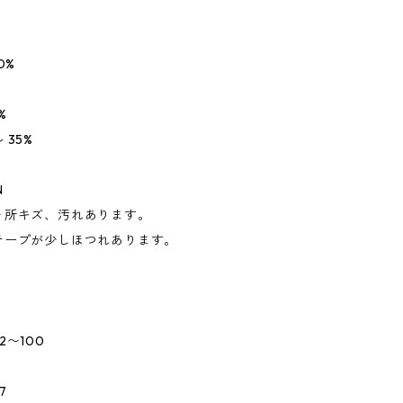
0%
%
 35%
N
ヶ所キズ、汚れあります。
テープが少しほつれあります。
2〜100
7