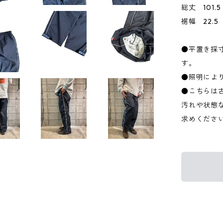
総丈 101.5
裾幅 22.5
●平置き採
す。
●照明によ
●こちらは
汚れや状態
求めくださ