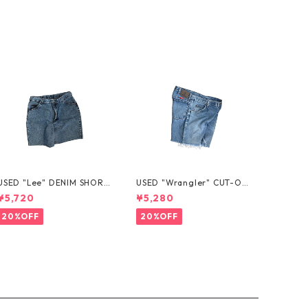
USED "Lee" DENIM SHORT
USED "Wrangler" CUT-OF
S
F DENIM SHORTS
¥5,720
¥5,280
20%OFF
20%OFF