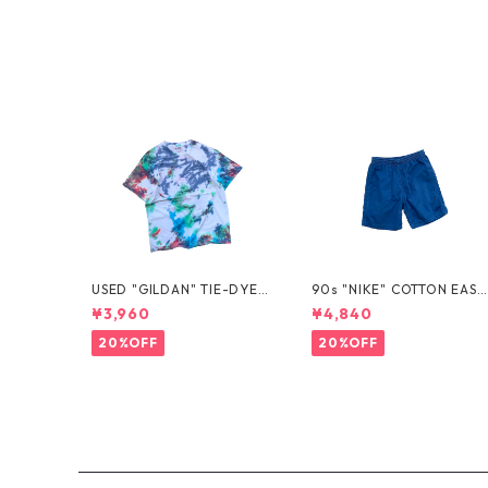
USED "GILDAN" TIE-DYE T
90s "NIKE" COTTON EASY
EE
SHORTS
¥3,960
¥4,840
20%OFF
20%OFF