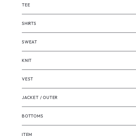
TEE
SHORT SLEEVE
SHIRTS
LONG SLEEVE
SHORT SLEEVE
SWEAT
LONG SLEEVE
KNIT
VEST
JACKET / OUTER
BOTTOMS
SHORTS
ITEM