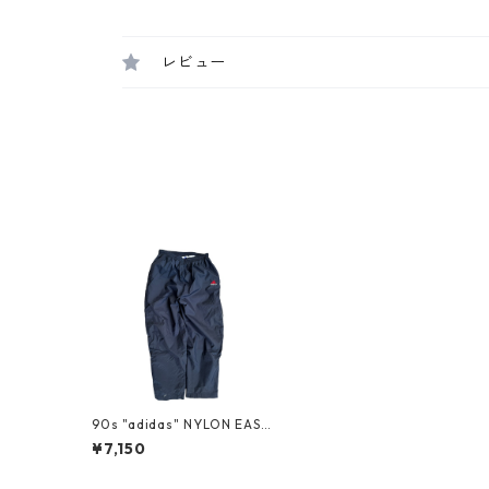
レビュー
90s "adidas" NYLON EASY
PANTS
¥7,150