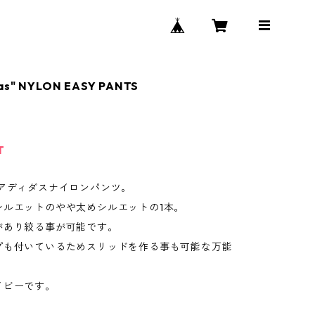
das" NYLON EASY PANTS
T
のアディダスナイロンパンツ。
シルエットのやや太めシルエットの1本。
があり絞る事が可能です。
プも付いているためスリッドを作る事も可能な万能
。
イビーです。