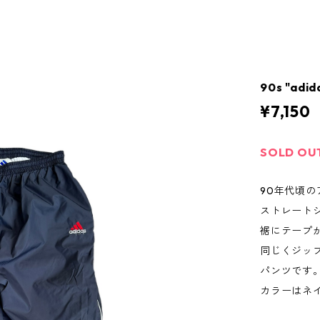
90s "adi
¥7,150
SOLD OU
90年代頃
ストレート
裾にテープ
同じくジッ
パンツです
カラーはネ