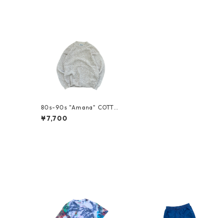
80s-90s "Amana" COTTO
N KNIT
¥7,700