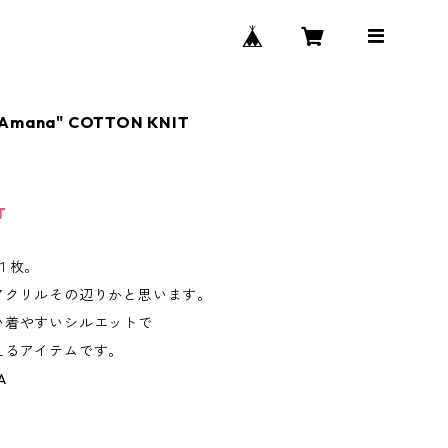
"Amana" COTTON KNIT
T
１枚。
アクリルその辺りかと思います。
い着やすいシルエットで
えるアイテムです。
A