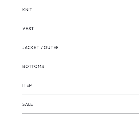
LONG SLEEVE
KNIT
VEST
JACKET / OUTER
BOTTOMS
SHORTS
ITEM
PANTS
SALE
TOPS