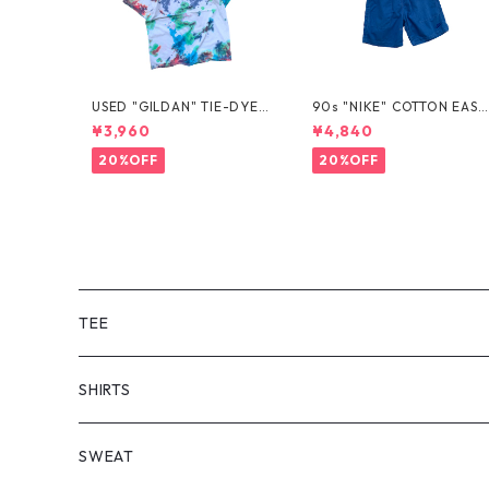
USED "GILDAN" TIE-DYE T
90s "NIKE" COTTON EASY
EE
SHORTS
¥3,960
¥4,840
20%OFF
20%OFF
TEE
SHORT SLEEVE
SHIRTS
LONG SLEEVE
SHORT SLEEVE
SWEAT