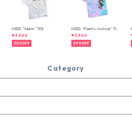
USED "team" TEE
USED "Poetic Justice" TIE
-DYE TEE
¥3,960
¥3,960
20%OFF
20%OFF
Category