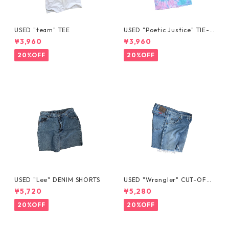
USED "team" TEE
USED "Poetic Justice" TIE-D
YE TEE
¥3,960
¥3,960
20%OFF
20%OFF
USED "Lee" DENIM SHORTS
USED "Wrangler" CUT-OFF
DENIM SHORTS
¥5,720
¥5,280
20%OFF
20%OFF