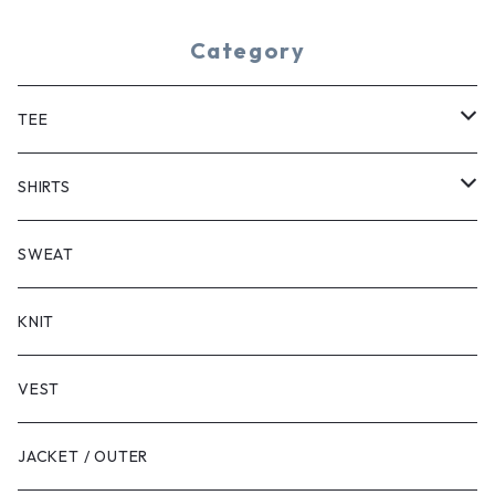
Category
TEE
SHORT SLEEVE
SHIRTS
LONG SLEEVE
SHORT SLEEVE
SWEAT
LONG SLEEVE
KNIT
VEST
JACKET / OUTER