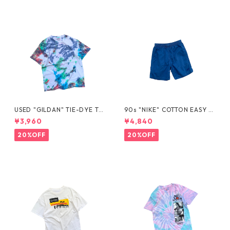
USED "GILDAN" TIE-DYE TE
90s "NIKE" COTTON EASY S
E
HORTS
¥3,960
¥4,840
20%OFF
20%OFF