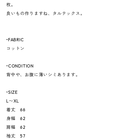
枚。
良いもの作りますね、タルテックス。
•FABRIC
コットン
•CONDITION
背中や、お腹に薄いシミあります。
•SIZE
L〜XL
着丈 66
身幅 62
肩幅 62
袖丈 57