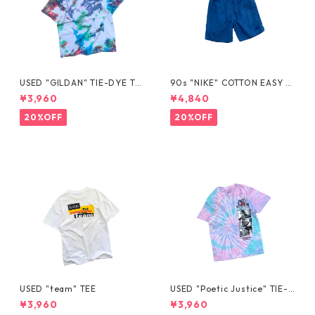
USED "GILDAN" TIE-DYE TE
90s "NIKE" COTTON EASY S
E
HORTS
¥3,960
¥4,840
20%OFF
20%OFF
USED "team" TEE
USED "Poetic Justice" TIE-D
YE TEE
¥3,960
¥3,960