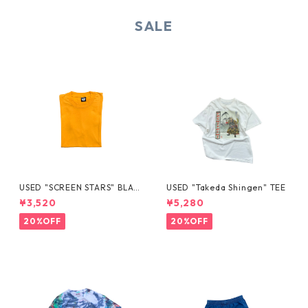
SALE
USED "SCREEN STARS" BLAN
USED "Takeda Shingen" TEE
K TEE
¥3,520
¥5,280
20%OFF
20%OFF