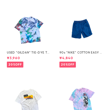
USED "GILDAN" TIE-DYE TE
90s "NIKE" COTTON EASY S
E
HORTS
¥3,960
¥4,840
20%OFF
20%OFF