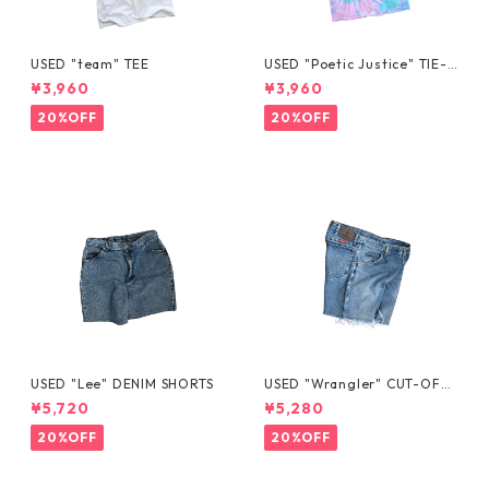
USED "team" TEE
USED "Poetic Justice" TIE-D
YE TEE
¥3,960
¥3,960
20%OFF
20%OFF
USED "Lee" DENIM SHORTS
USED "Wrangler" CUT-OFF
DENIM SHORTS
¥5,720
¥5,280
20%OFF
20%OFF