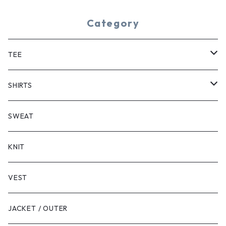
Category
TEE
SHORT SLEEVE
SHIRTS
LONG SLEEVE
SHORT SLEEVE
SWEAT
LONG SLEEVE
KNIT
VEST
JACKET / OUTER