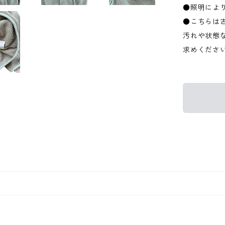
●照明によ
●こちらは
汚れや状態
求めくださ