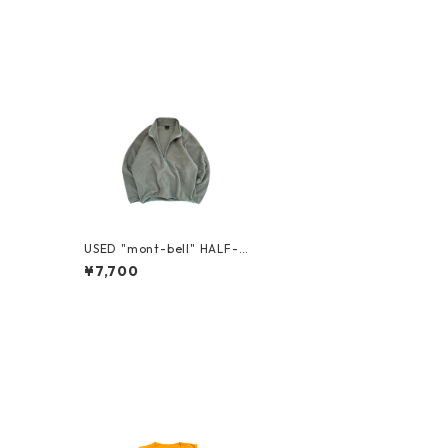
USED "mont-bell" HALF-Z
IP FLEECE PULLOVER
¥7,700