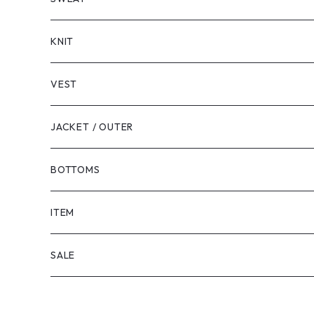
LONG SLEEVE
KNIT
VEST
JACKET / OUTER
BOTTOMS
SHORTS
ITEM
PANTS
SALE
TOPS