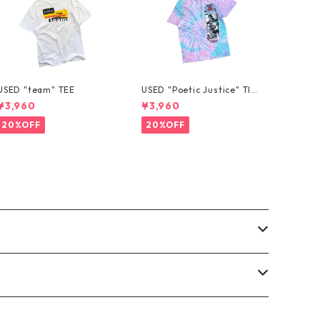
USED "team" TEE
USED "Poetic Justice" TIE
-DYE TEE
¥3,960
¥3,960
20%OFF
20%OFF