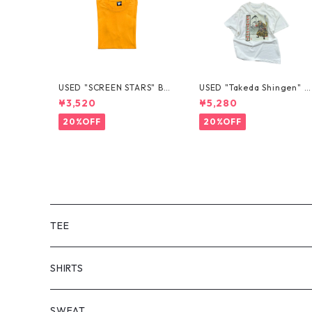
USED "SCREEN STARS" BL
USED "Takeda Shingen" T
ANK TEE
EE
¥3,520
¥5,280
20%OFF
20%OFF
TEE
SHORT SLEEVE
SHIRTS
LONG SLEEVE
SHORT SLEEVE
SWEAT