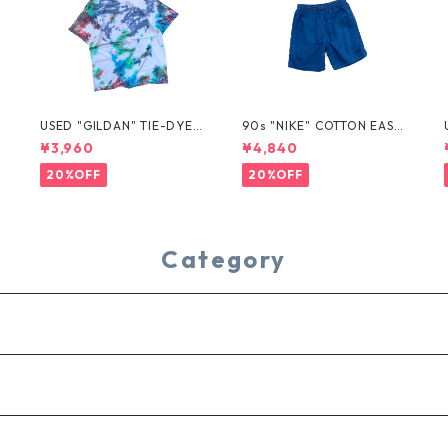
USED "GILDAN" TIE-DYE T
90s "NIKE" COTTON EASY
EE
SHORTS
¥3,960
¥4,840
20%OFF
20%OFF
Category