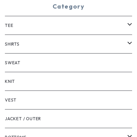
Category
TEE
SHORT SLEEVE
SHIRTS
LONG SLEEVE
SHORT SLEEVE
SWEAT
LONG SLEEVE
KNIT
VEST
JACKET / OUTER