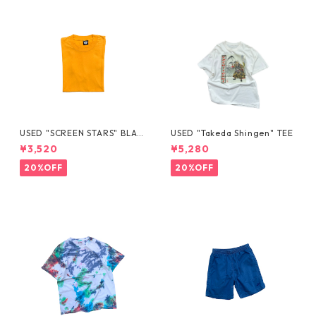
USED "SCREEN STARS" BLAN
USED "Takeda Shingen" TEE
K TEE
¥3,520
¥5,280
20%OFF
20%OFF