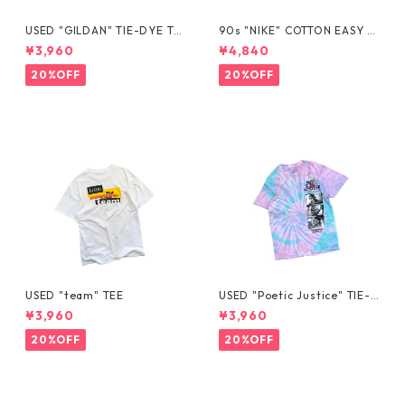
USED "GILDAN" TIE-DYE TE
90s "NIKE" COTTON EASY S
E
HORTS
¥3,960
¥4,840
20%OFF
20%OFF
USED "team" TEE
USED "Poetic Justice" TIE-D
YE TEE
¥3,960
¥3,960
20%OFF
20%OFF