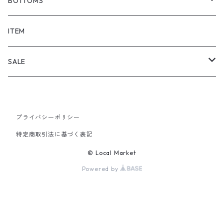
BOTTOMS
SHORTS
ITEM
PANTS
SALE
TOPS
プライバシーポリシー
PANTS
特定商取引法に基づく表記
ITEM
© Local Market
Powered by