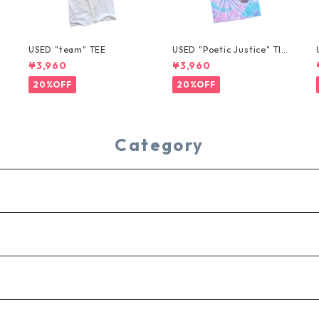
USED "team" TEE
USED "Poetic Justice" TIE
-DYE TEE
¥3,960
¥3,960
20%OFF
20%OFF
Category