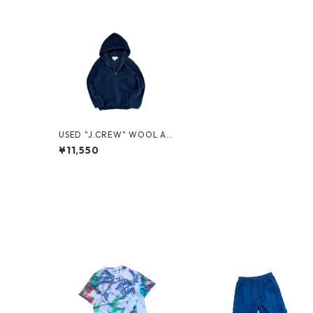
USED "J.CREW" WOOL AN
ORAK
¥11,550