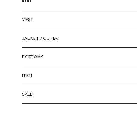
LONG SLEEVE
KNIT
VEST
JACKET / OUTER
BOTTOMS
SHORTS
ITEM
PANTS
SALE
TOPS
PANTS