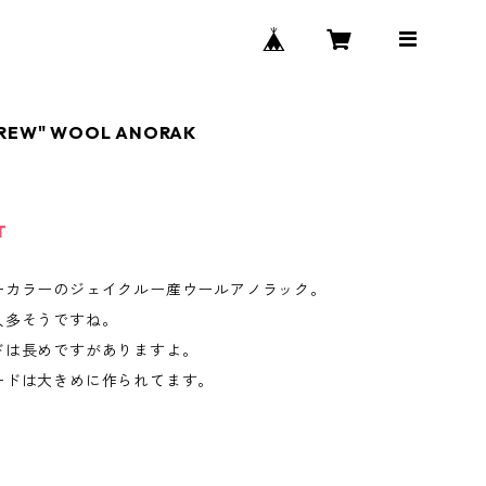
.CREW" WOOL ANORAK
T
ーカラーのジェイクルー産ウールアノラック。
人多そうですね。
ドは長めですがありますよ。
ードは大きめに作られてます。