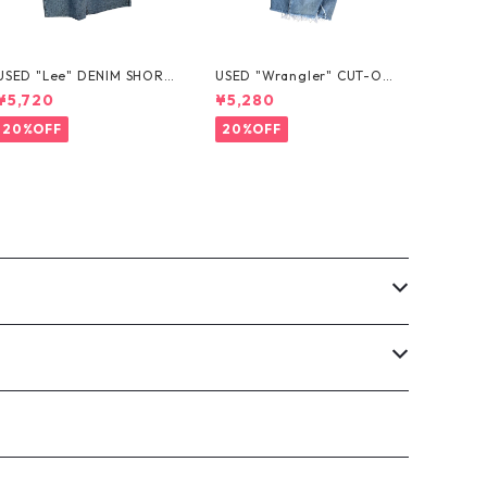
USED "Lee" DENIM SHORT
USED "Wrangler" CUT-OF
S
F DENIM SHORTS
¥5,720
¥5,280
20%OFF
20%OFF