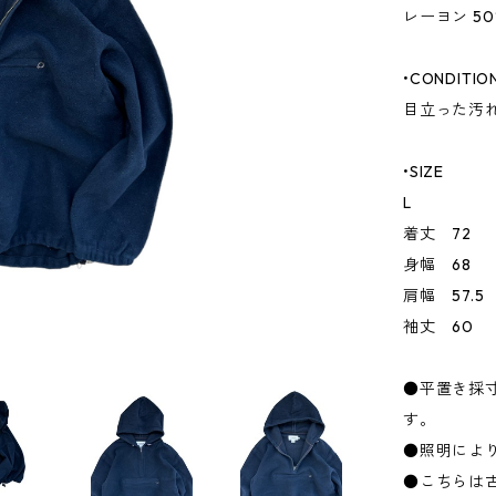
レーヨン 50
•CONDITIO
目立った汚
•SIZE
L
着丈 72
身幅 68
肩幅 57.5
袖丈 60
●平置き採
す。
●照明によ
●こちらは