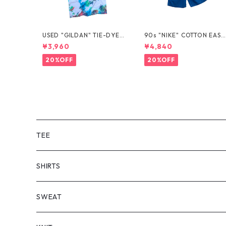
USED "GILDAN" TIE-DYE T
90s "NIKE" COTTON EASY
EE
SHORTS
¥3,960
¥4,840
20%OFF
20%OFF
TEE
SHORT SLEEVE
SHIRTS
LONG SLEEVE
SHORT SLEEVE
SWEAT