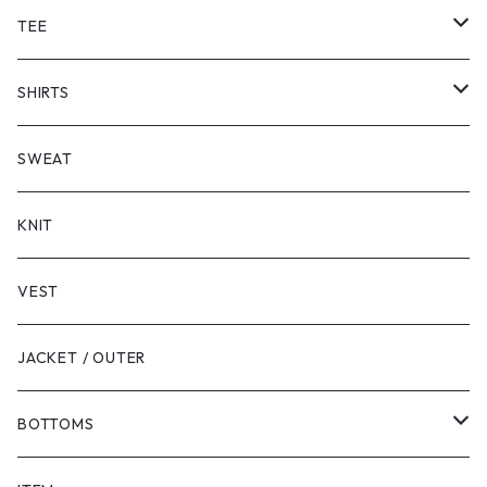
TEE
SHORT SLEEVE
SHIRTS
LONG SLEEVE
SHORT SLEEVE
SWEAT
LONG SLEEVE
KNIT
VEST
JACKET / OUTER
BOTTOMS