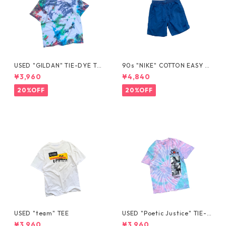
USED "GILDAN" TIE-DYE TE
90s "NIKE" COTTON EASY S
E
HORTS
¥3,960
¥4,840
20%OFF
20%OFF
USED "team" TEE
USED "Poetic Justice" TIE-D
YE TEE
¥3,960
¥3,960