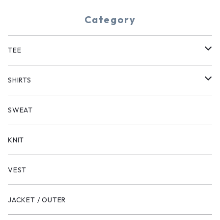
Category
TEE
SHORT SLEEVE
SHIRTS
LONG SLEEVE
SHORT SLEEVE
SWEAT
LONG SLEEVE
KNIT
VEST
JACKET / OUTER