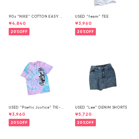
90s "NIKE" COTTON EASY S
USED "team" TEE
HORTS
¥4,840
¥3,960
20%OFF
20%OFF
USED "Poetic Justice" TIE-D
USED "Lee" DENIM SHORTS
YE TEE
¥3,960
¥5,720
20%OFF
20%OFF