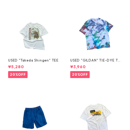
USED "Takeda Shingen" TEE
USED "GILDAN" TIE-DYE TE
E
¥5,280
¥3,960
20%OFF
20%OFF