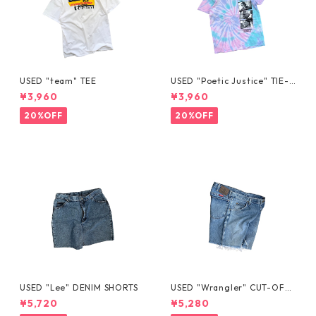
USED "team" TEE
USED "Poetic Justice" TIE-D
YE TEE
¥3,960
¥3,960
20%OFF
20%OFF
USED "Lee" DENIM SHORTS
USED "Wrangler" CUT-OFF
DENIM SHORTS
¥5,720
¥5,280