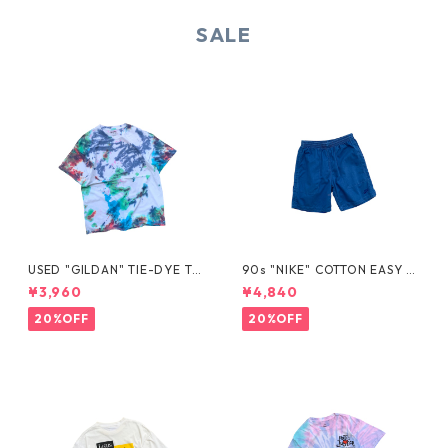
SALE
USED "GILDAN" TIE-DYE TE
90s "NIKE" COTTON EASY S
E
HORTS
¥3,960
¥4,840
20%OFF
20%OFF