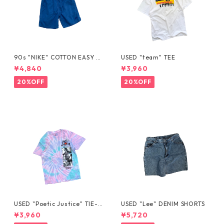
90s "NIKE" COTTON EASY S
USED "team" TEE
HORTS
¥4,840
¥3,960
20%OFF
20%OFF
USED "Poetic Justice" TIE-D
USED "Lee" DENIM SHORTS
YE TEE
¥3,960
¥5,720