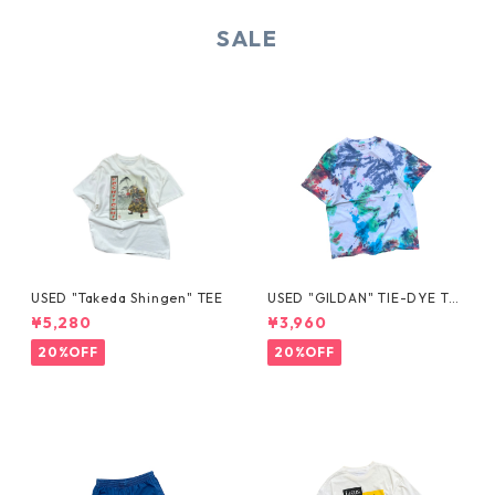
SALE
USED "Takeda Shingen" TEE
USED "GILDAN" TIE-DYE TE
E
¥5,280
¥3,960
20%OFF
20%OFF