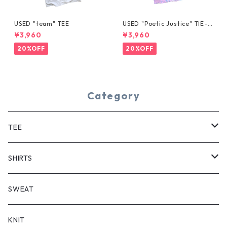
USED "team" TEE
USED "Poetic Justice" TIE-D
YE TEE
¥3,960
¥3,960
20%OFF
20%OFF
Category
TEE
SHORT SLEEVE
SHIRTS
LONG SLEEVE
SHORT SLEEVE
SWEAT
LONG SLEEVE
KNIT