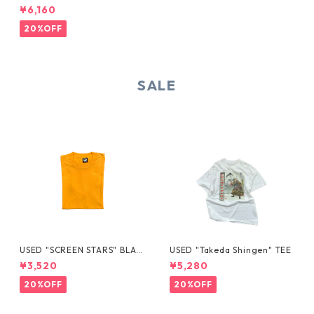
JACKET
¥6,160
20%OFF
SALE
USED "SCREEN STARS" BLAN
USED "Takeda Shingen" TEE
K TEE
¥3,520
¥5,280
20%OFF
20%OFF