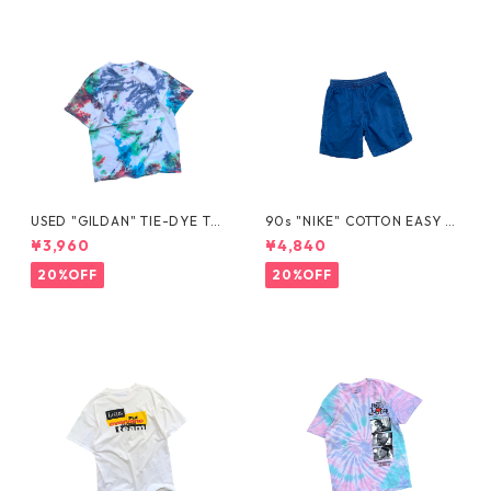
USED "GILDAN" TIE-DYE TE
90s "NIKE" COTTON EASY S
E
HORTS
¥3,960
¥4,840
20%OFF
20%OFF