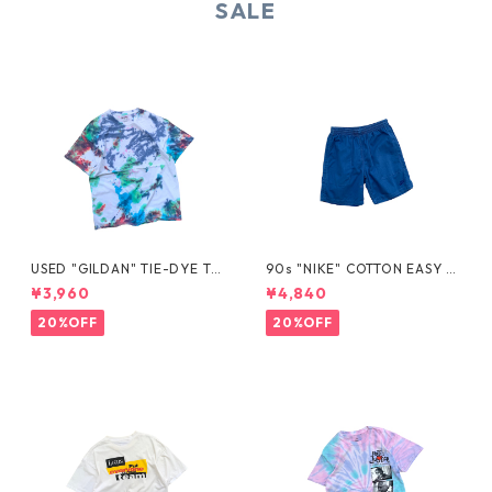
SALE
USED "GILDAN" TIE-DYE TE
90s "NIKE" COTTON EASY S
E
HORTS
¥3,960
¥4,840
20%OFF
20%OFF