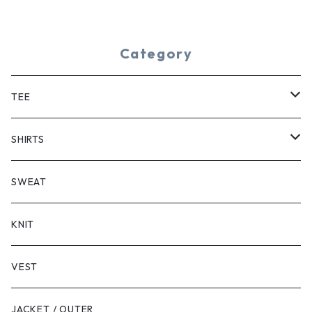
Category
TEE
SHORT SLEEVE
SHIRTS
LONG SLEEVE
SHORT SLEEVE
SWEAT
LONG SLEEVE
KNIT
VEST
JACKET / OUTER