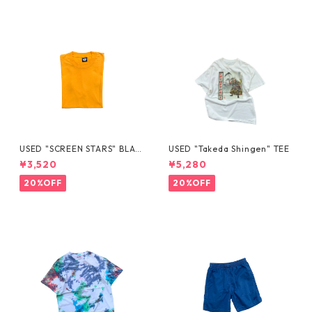
USED "SCREEN STARS" BLAN
USED "Takeda Shingen" TEE
K TEE
¥3,520
¥5,280
20%OFF
20%OFF