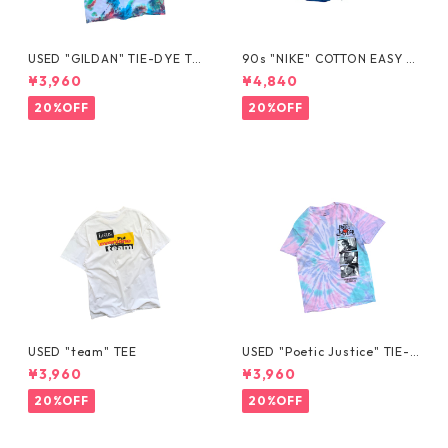
USED "GILDAN" TIE-DYE TE
90s "NIKE" COTTON EASY S
E
HORTS
¥3,960
¥4,840
20%OFF
20%OFF
USED "team" TEE
USED "Poetic Justice" TIE-D
YE TEE
¥3,960
¥3,960
20%OFF
20%OFF