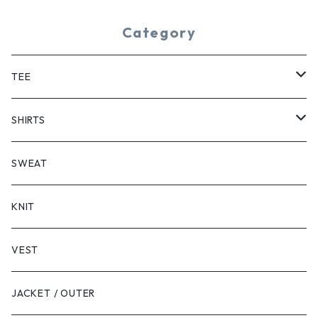
Category
TEE
SHORT SLEEVE
SHIRTS
LONG SLEEVE
SHORT SLEEVE
SWEAT
LONG SLEEVE
KNIT
VEST
JACKET / OUTER