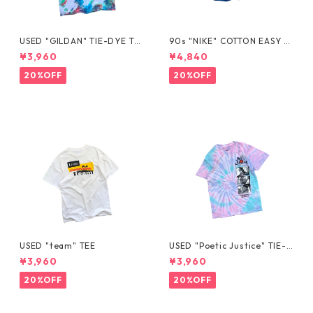
USED "GILDAN" TIE-DYE TE
90s "NIKE" COTTON EASY S
E
HORTS
¥3,960
¥4,840
20%OFF
20%OFF
USED "team" TEE
USED "Poetic Justice" TIE-D
YE TEE
¥3,960
¥3,960
20%OFF
20%OFF