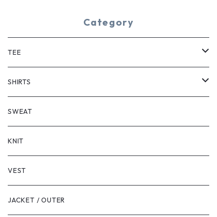
Category
TEE
SHORT SLEEVE
SHIRTS
LONG SLEEVE
SHORT SLEEVE
SWEAT
LONG SLEEVE
KNIT
VEST
JACKET / OUTER