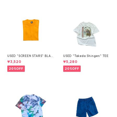
USED "SCREEN STARS" BLAN
USED "Takeda Shingen" TEE
K TEE
¥3,520
¥5,280
20%OFF
20%OFF