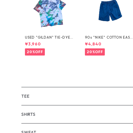
USED "GILDAN" TIE-DYE T
90s "NIKE" COTTON EASY
EE
SHORTS
¥3,960
¥4,840
20%OFF
20%OFF
TEE
SHORT SLEEVE
SHIRTS
LONG SLEEVE
SHORT SLEEVE
SWEAT