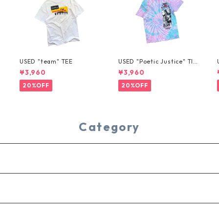
USED "team" TEE
USED "Poetic Justice" TIE
-DYE TEE
¥3,960
¥3,960
20%OFF
20%OFF
Category