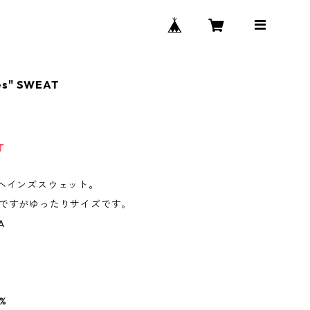
es" SWEAT
T
のヘインズスウェット。
記ですがゆったりサイズです。
A
%