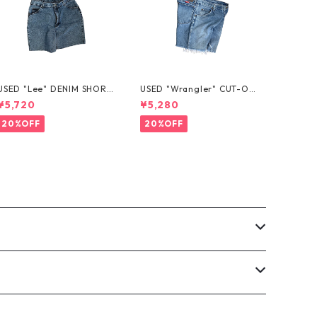
USED "Lee" DENIM SHORT
USED "Wrangler" CUT-OF
S
F DENIM SHORTS
¥5,720
¥5,280
20%OFF
20%OFF