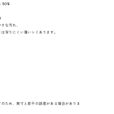
 50%
N
小さな汚れ、
には写りにくい薄いシミあります。
寸のため、実寸と若干の誤差がある場合がありま