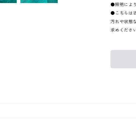
●照明によ
●こちらは
汚れや状態
求めくださ