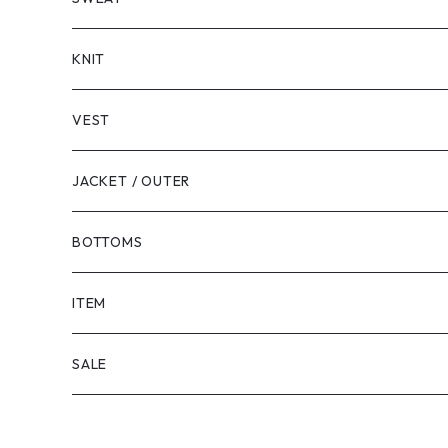
LONG SLEEVE
KNIT
VEST
JACKET / OUTER
BOTTOMS
SHORTS
ITEM
PANTS
SALE
TOPS