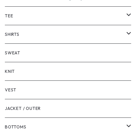
TEE
SHORT SLEEVE
SHIRTS
LONG SLEEVE
SHORT SLEEVE
SWEAT
LONG SLEEVE
KNIT
VEST
JACKET / OUTER
BOTTOMS