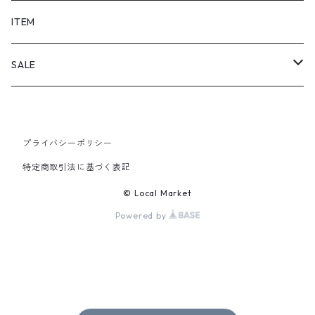
SHORTS
ITEM
PANTS
SALE
TOPS
プライバシーポリシー
PANTS
特定商取引法に基づく表記
ITEM
© Local Market
Powered by