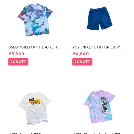
USED "GILDAN" TIE-DYE TE
90s "NIKE" COTTON EASY S
E
HORTS
¥3,960
¥4,840
20%OFF
20%OFF