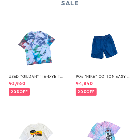
SALE
USED "GILDAN" TIE-DYE TE
90s "NIKE" COTTON EASY S
E
HORTS
¥3,960
¥4,840
20%OFF
20%OFF