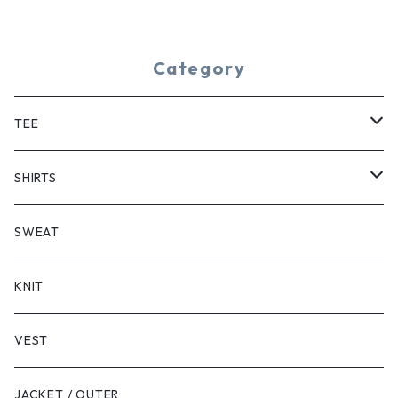
Category
TEE
SHORT SLEEVE
SHIRTS
LONG SLEEVE
SHORT SLEEVE
SWEAT
LONG SLEEVE
KNIT
VEST
JACKET / OUTER