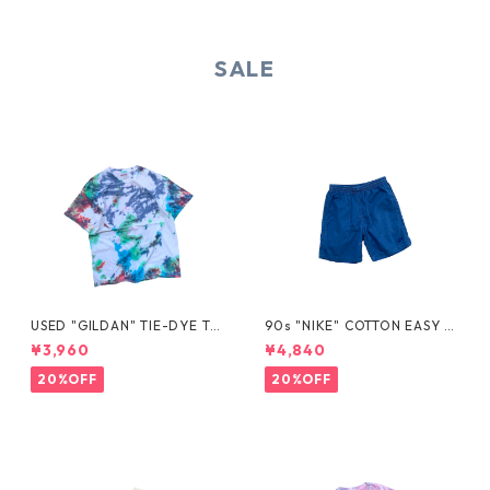
SALE
USED "GILDAN" TIE-DYE TE
90s "NIKE" COTTON EASY S
E
HORTS
¥3,960
¥4,840
20%OFF
20%OFF