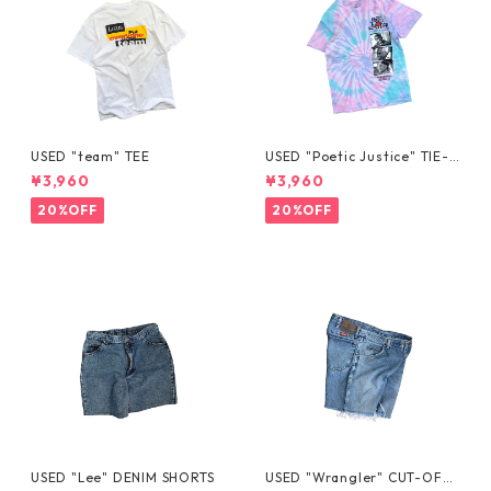
USED "team" TEE
USED "Poetic Justice" TIE-D
YE TEE
¥3,960
¥3,960
20%OFF
20%OFF
USED "Lee" DENIM SHORTS
USED "Wrangler" CUT-OFF