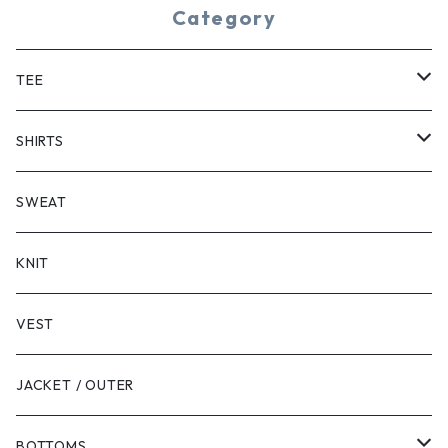
Category
TEE
SHORT SLEEVE
SHIRTS
LONG SLEEVE
SHORT SLEEVE
SWEAT
LONG SLEEVE
KNIT
VEST
JACKET / OUTER
BOTTOMS