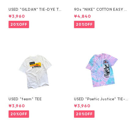
USED "GILDAN" TIE-DYE TE
90s "NIKE" COTTON EASY S
E
HORTS
¥3,960
¥4,840
20%OFF
20%OFF
USED "team" TEE
USED "Poetic Justice" TIE-D
YE TEE
¥3,960
¥3,960
20%OFF
20%OFF