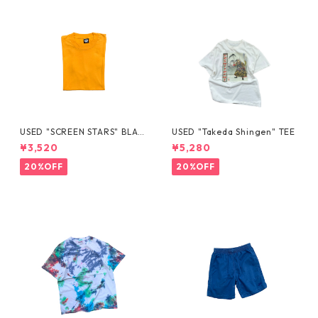
USED "SCREEN STARS" BLAN
USED "Takeda Shingen" TEE
K TEE
¥3,520
¥5,280
20%OFF
20%OFF