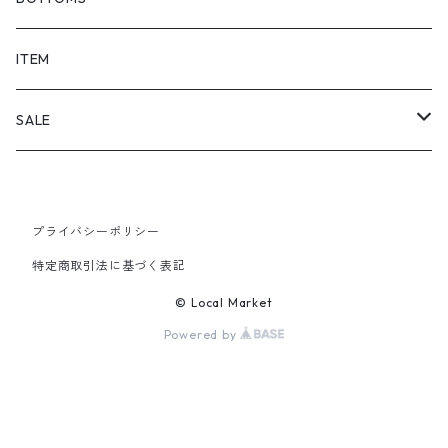
SHORTS
ITEM
PANTS
SALE
TOPS
プライバシーポリシー
PANTS
特定商取引法に基づく表記
ITEM
© Local Market
Powered by