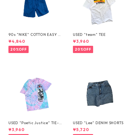
90s "NIKE" COTTON EASY S
USED "team" TEE
HORTS
¥4,840
¥3,960
20%OFF
20%OFF
USED "Poetic Justice" TIE-D
USED "Lee" DENIM SHORTS
YE TEE
¥3,960
¥5,720