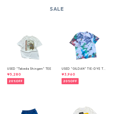
SALE
USED "Takeda Shingen" TEE
USED "GILDAN" TIE-DYE TE
E
¥5,280
¥3,960
20%OFF
20%OFF