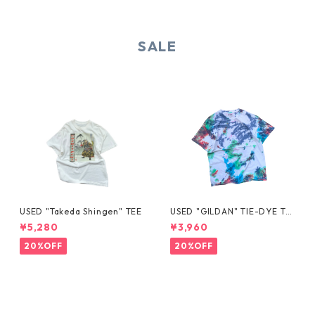
SALE
USED "Takeda Shingen" TEE
USED "GILDAN" TIE-DYE TE
E
¥5,280
¥3,960
20%OFF
20%OFF