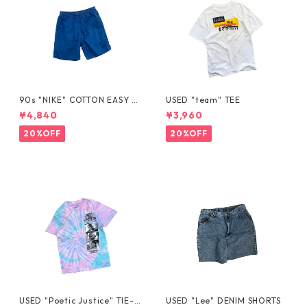
90s "NIKE" COTTON EASY S
USED "team" TEE
HORTS
¥4,840
¥3,960
20%OFF
20%OFF
USED "Poetic Justice" TIE-D
USED "Lee" DENIM SHORTS