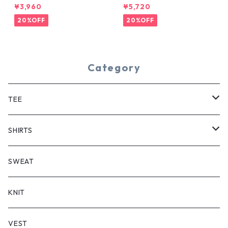
YE TEE
¥3,960
¥5,720
20%OFF
20%OFF
Category
TEE
SHORT SLEEVE
SHIRTS
LONG SLEEVE
SHORT SLEEVE
SWEAT
LONG SLEEVE
KNIT
VEST