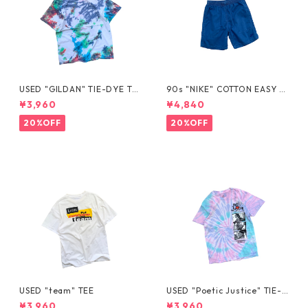
USED "GILDAN" TIE-DYE TE
90s "NIKE" COTTON EASY S
E
HORTS
¥3,960
¥4,840
20%OFF
20%OFF
USED "team" TEE
USED "Poetic Justice" TIE-D
YE TEE
¥3,960
¥3,960