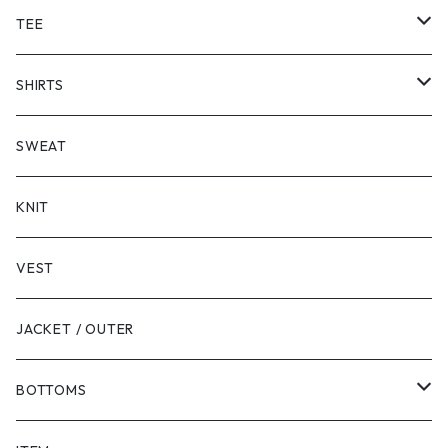
TEE
SHORT SLEEVE
SHIRTS
LONG SLEEVE
SHORT SLEEVE
SWEAT
LONG SLEEVE
KNIT
VEST
JACKET / OUTER
BOTTOMS