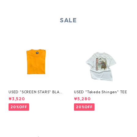
SALE
USED "SCREEN STARS" BLAN
USED "Takeda Shingen" TEE
K TEE
¥3,520
¥5,280
20%OFF
20%OFF