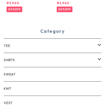
YE TEE
¥3,960
¥3,960
20%OFF
20%OFF
Category
TEE
SHORT SLEEVE
SHIRTS
LONG SLEEVE
SHORT SLEEVE
SWEAT
LONG SLEEVE
KNIT
VEST