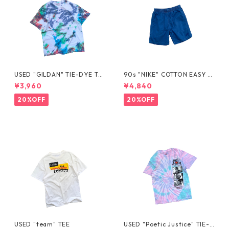
USED "GILDAN" TIE-DYE TE
90s "NIKE" COTTON EASY S
E
HORTS
¥3,960
¥4,840
20%OFF
20%OFF
USED "team" TEE
USED "Poetic Justice" TIE-D