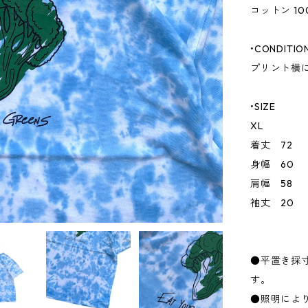
コットン 10
•CONDITIO
プリント横
•SIZE
XL
着丈 72
身幅 60
肩幅 58
袖丈 20
●平置き採
す。
●照明によ