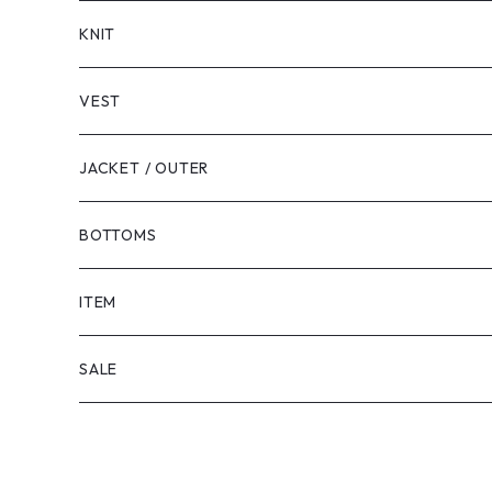
LONG SLEEVE
KNIT
VEST
JACKET / OUTER
BOTTOMS
SHORTS
ITEM
PANTS
SALE
TOPS