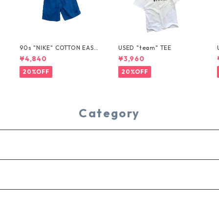
T
90s "NIKE" COTTON EASY
USED "team" TEE
SHORTS
¥4,840
¥3,960
20%OFF
20%OFF
Category