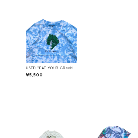
USED "EAT YOUR GReeNS"
TIE-DYE TEE
¥5,500