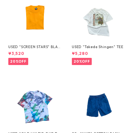
USED "SCREEN STARS" BLAN
USED "Takeda Shingen" TEE
K TEE
¥3,520
¥5,280
20%OFF
20%OFF