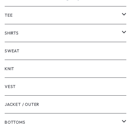
TEE
SHORT SLEEVE
SHIRTS
LONG SLEEVE
SHORT SLEEVE
SWEAT
LONG SLEEVE
KNIT
VEST
JACKET / OUTER
BOTTOMS