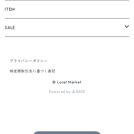
SHORTS
ITEM
PANTS
SALE
TOPS
プライバシーポリシー
PANTS
特定商取引法に基づく表記
ITEM
© Local Market
Powered by